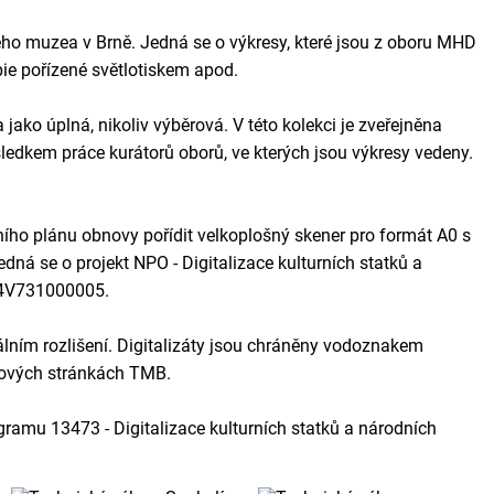
ého muzea v Brně. Jedná se o výkresy, které jsou z oboru MHD
pie pořízené světlotiskem apod.
jako úplná, nikoliv výběrová. V této kolekci je zveřejněna
sledkem práce kurátorů oborů, ve kterých jsou výkresy vedeny.
ního plánu obnovy pořídit velkoplošný skener pro formát A0 s
ná se o projekt NPO - Digitalizace kulturních statků a
134V731000005.
lním rozlišení. Digitalizáty jsou chráněny vodoznakem
bových stránkách TMB.
ramu 13473 - Digitalizace kulturních statků a národních