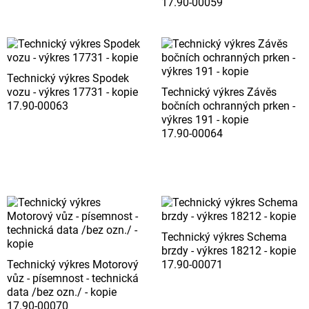
17.90-00059
Technický výkres Spodek
vozu - výkres 17731 - kopie
Technický výkres Závěs
17.90-00063
bočních ochranných prken -
výkres 191 - kopie
17.90-00064
Technický výkres Schema
brzdy - výkres 18212 - kopie
Technický výkres Motorový
17.90-00071
vůz - písemnost - technická
data /bez ozn./ - kopie
17.90-00070