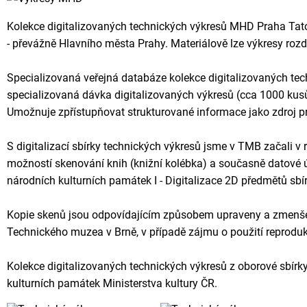
Kolekce digitalizovaných technických výkresů MHD Praha Tato 
- převážně Hlavního města Prahy. Materiálově lze výkresy rozdě
Specializovaná veřejná databáze kolekce digitalizovaných techn
specializovaná dávka digitalizovaných výkresů (cca 1000 kusů)
Umožnuje zpřístupňovat strukturované informace jako zdroj p
S digitalizací sbírky technických výkresů jsme v TMB začali v
možností skenování knih (knižní kolébka) a současně datové úl
národních kulturních památek I - Digitalizace 2D předmětů sb
Kopie skenů jsou odpovídajícím způsobem upraveny a zmenšeny
Technického muzea v Brně, v případě zájmu o použití reprod
Kolekce digitalizovaných technických výkresů z oborové sbírk
kulturních památek Ministerstva kultury ČR.