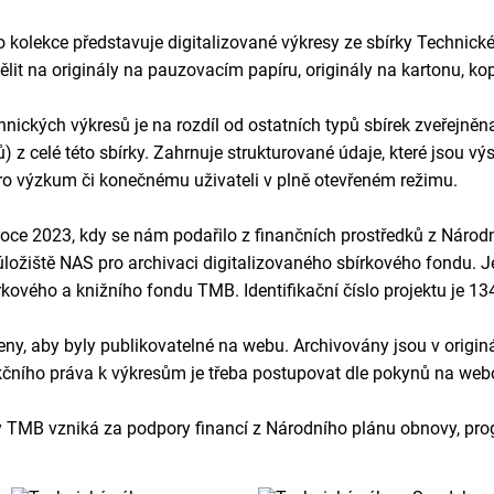
kolekce představuje digitalizované výkresy ze sbírky Technick
lit na originály na pauzovacím papíru, originály na kartonu, ko
ických výkresů je na rozdíl od ostatních typů sbírek zveřejněna 
 z celé této sbírky. Zahrnuje strukturované údaje, které jsou vý
ro výzkum či konečnému uživateli v plně otevřeném režimu.
 roce 2023, kdy se nám podařilo z finančních prostředků z Národ
ožiště NAS pro archivaci digitalizovaného sbírkového fondu. Jed
írkového a knižního fondu TMB. Identifikační číslo projektu je 
, aby byly publikovatelné na webu. Archivovány jsou v originá
ukčního práva k výkresům je třeba postupovat dle pokynů na we
y TMB vzniká za podpory financí z Národního plánu obnovy, prog