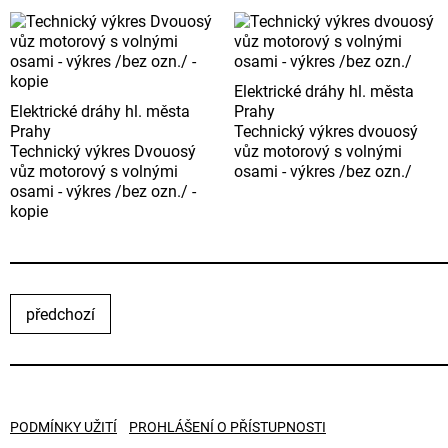
Elektrické dráhy hl. města
Elektrické dráhy hl. města
Prahy
Prahy
Technický výkres dvouosý
Technický výkres Dvouosý
vůz motorový s volnými
vůz motorový s volnými
osami - výkres /bez ozn./
osami - výkres /bez ozn./ -
kopie
předchozí
PODMÍNKY UŽITÍ
PROHLÁŠENÍ O PŘÍSTUPNOSTI