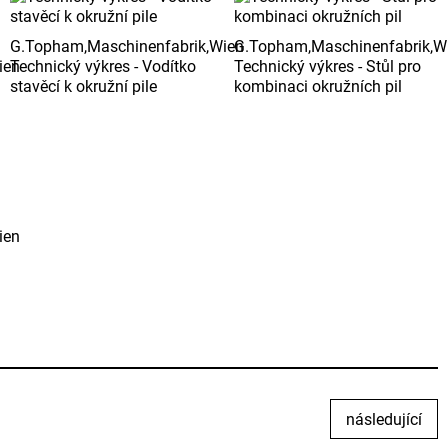
G.Topham,Maschinenfabrik,Wien
G.Topham,Maschinenfabrik,W
ien
Technický výkres - Vodítko
Technický výkres - Stůl pro
stavěcí k okružní pile
kombinaci okružních pil
ien
následující