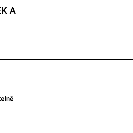
EK A
telně