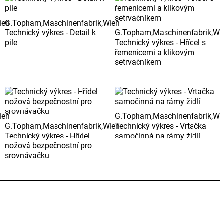
ien
G.Topham,Maschinenfabrik,Wien
Technický výkres - Detail k
G.Topham,Maschinenfabrik,W
pile
Technický výkres - Hřídel s
řemenicemi a klikovým
setrvačníkem
ien
G.Topham,Maschinenfabrik,W
G.Topham,Maschinenfabrik,Wien
Technický výkres - Vrtačka
Technický výkres - Hřídel
samočinná na rámy židlí
nožová bezpečnostní pro
srovnávačku