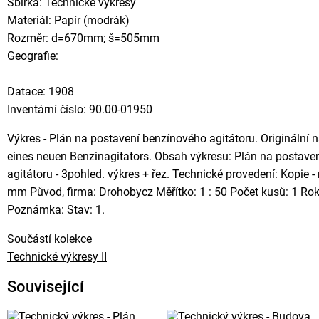
Sbírka: Technické výkresy
Materiál: Papír (modrák)
Rozměr: d=670mm; š=505mm
Geografie:
Datace: 1908
Inventární číslo: 90.00-01950
Výkres - Plán na postavení benzínového agitátoru. Originální n
eines neuen Benzinagitators. Obsah výkresu: Plán na postav
agitátoru - 3pohled. výkres + řez. Technické provedení: Kopie
mm Původ, firma: Drohobycz Měřítko: 1 : 50 Počet kusů: 1 Ro
Poznámka: Stav: 1.
Součástí kolekce
Technické výkresy II
Související