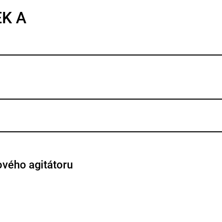
EK A
ového agitátoru