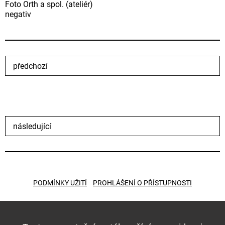
Foto Orth a spol. (ateliér)
negativ
předchozí
následující
PODMÍNKY UŽITÍ
PROHLÁŠENÍ O PŘÍSTUPNOSTI