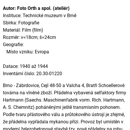
Autor: Foto Orth a spol. (ateliér)
Instituce: Technické muzeum v Brně
Sbírka: Fotografie
Materiál: Film (film)
Rozměr: v=18cm; š=24cm
Geografie:
Místo vzniku: Evropa
Datace: 1940 až 1944
Inventární číslo: 20.30-01220
Brno - Zábrdovice, Cejl 48-50 a Valcha 4, Bratři Schoellerové
továrna na vlněné zboží. Přádelna vybavená selfaktory firmy
Hartmann (Saechs. Maschinenfabrik vorm. Rich. Hartmann,
A. S. Chemnitz) poháněnými ještě transmisním pohonem.
Podle tvaru přástového válu a průtokového ústrojí je zřejmé,
že přádelna vypřádala mykanou přízi. Provoz byl umístěn v
moderní železobetonové stavbě tzv. nové přádelny na rohu